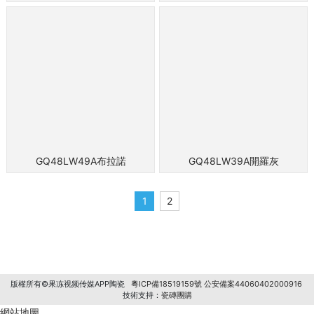
GQ48LW49A布拉諾
GQ48LW39A開羅灰
1
2
版權所有©果冻视频传媒APP陶瓷
粵ICP備18519159號
公安備案44060402000916
技術支持：
瓷磚團購
網站地圖