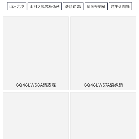
山河之境
山河之境岩板係列
奢韻8135
簡奢複刻釉
超平金剛釉
GQ48LW68A清露霖
GQ48LW67A溫妮爾