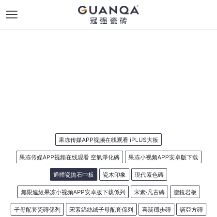
果冻传媒APP视频在线观看 iPLUS大板
果冻传媒APP视频在线观看 空氣淨化磚
果冻小视频APP安卓版下载
通體瓷拋石中板
瓷木印象
現代素色磚
無限連紋果冻小视频APP安卓版下载係列
宋素·凡古磚
濾鏡岩板
子母配套瓷磚係列
宋素錦絲絨子母配套係列
喜翡穩步磚
諾亞方磚