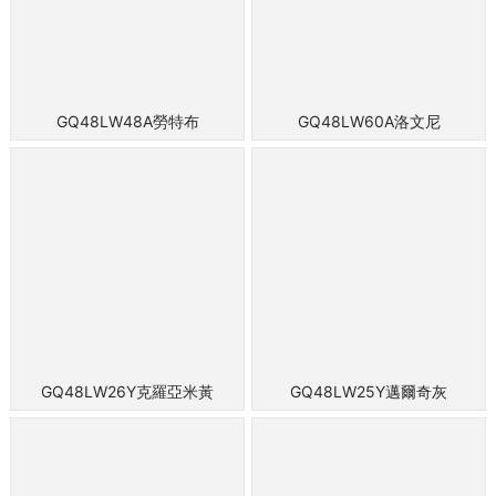
GQ48LW48A勞特布
GQ48LW60A洛文尼
GQ48LW26Y克羅亞米黃
GQ48LW25Y邁爾奇灰